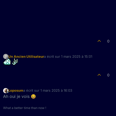
0
Un Ancien Utilisateur
a écrit sur
1 mars 2025 à 15:01
?
dernière édition par
Hors-ligne
0
Loposum
a écrit sur
1 mars 2025 à 16:03
dernière édition par
Hors-ligne
Ah oui je vois 😆
What a better time than now !