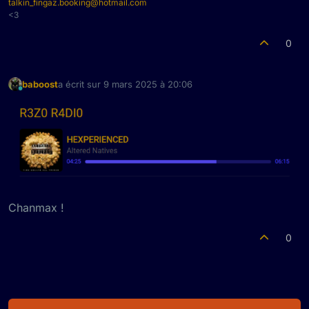
talkin_fingaz.booking@hotmail.com
<3
0
baboost
a écrit sur
9 mars 2025 à 20:06
dernière édition par
En ligne
Chanmax !
0