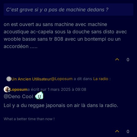
C'est grave si y a pas de machine dedans ?
on est ouvert au sans machine avec machine
acoustique ac-capela sous la douche sans disto avec
wooble basse sans tr 808 avec un bontempi ou un
accordéon .....
0
@
Loposum
a dit dans
La radio
:
Un Ancien Utilisateur
?
Loposum
a écrit sur
1 mars 2025 à 09:08
dernière édition par
C'est grave si y a pas de machine
Hors-ligne
@Deno Cool
dedans ?
on est ouvert au sans machine avec
Lol y a du reggae japonais on air là dans la radio.
machine acoustique ac-capela sous la
douche sans disto avec wooble basse
What a better time than now !
sans tr 808 avec un bontempi ou un
accordéon .....
0