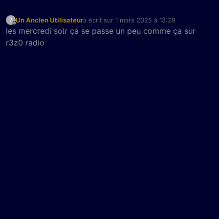
Un Ancien Utilisateur
a écrit sur
1 mars 2025 à 13:28
?
dernière édition par
Hors-ligne
les mercredi soir ça se passe un peu comme ça sur
r3z0 radio