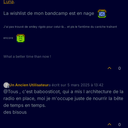
Luna
.
La wishlist de mon bandcamp est en nage
Ajout d'une petite selection post metal sur R4DI0
R3Z0.
Cult of Luna - The Wreck of S.S. Needle
Un
des morceaux les plus intenses du genre avec
Julie
J'ai pas trouvé de smiley rigolo pour celui-là... et pis le fantôme du caniche traînant
Christmas
(Made Out Of Babies/Battle Of Mice) au
chant/cris/déchirement vocal.
encore
What a better time than now !
Focus
Un ajout sur nos ondes, suffisamment
0
intrigant pour le mettre en dur ici.
une belle découverte grâce à un
des bisous.
chouette Zine
https://lesenergumenes.blogspot.com/
Un Ancien Utilisateur
a écrit sur
5 mars 2025 à 13:42
?
dernière édition par
Hors-ligne
@Tous , c'est baboosticot, qui a mis l architecture de la
radio en place, moi je m'occupe juste de nourrir la bête
de temps en temps.
des bisous
0