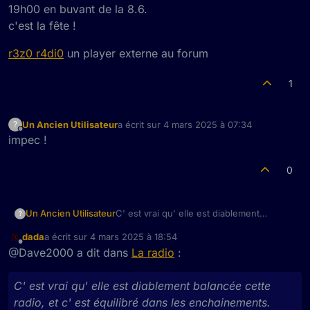
19h00 en buvant de la 8.6.
c'est la fête !
r3z0 r4di0
un player externe au forum
1
Un Ancien Utilisateur
a écrit sur
4 mars 2025 à 07:34
?
dernière édition par
Hors-ligne
impec !
0
Un Ancien Utilisateur
C' est vrai qu' elle est diablement
?
balancée cette radio, et c' est équilibré
dada
a écrit sur
4 mars 2025 à 18:54
dans les enchainements. Ca a du être
dernière édition par
Hors-ligne
@Dave2000 a dit dans
La radio
:
une sacrée galère à mettre en place la
gestion des playlists.
Je peux monter un peu de metal
C' est vrai qu' elle est diablement balancée cette
affreusement obscur (et terriblement
radio, et c' est équilibré dans les enchainements.
beau) si vous voulez.