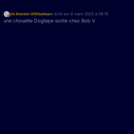
Un Ancien Utilisateur
a écrit sur
8 mars 2025 à 06:15
?
dernière édition par
Hors-ligne
une chouette Dogtape sortie chez Bob V