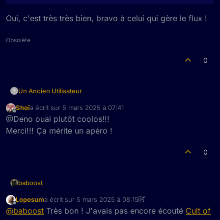
Oui, c'est très très bien, bravo à celui qui gère le flux !
Obsolète
0
Un Ancien Utilisateur
?
Shoï
a écrit sur
5 mars 2025 à 07:41
dernière édition par
Hors-ligne
@Deno ouai plutôt coolos!!!
Merci!!! Ça mérite un apéro !
0
baboost
Loposum
a écrit sur
5 mars 2025 à 08:15
dernière édition par Loposum
3 mai 2025 à 09:17
Hors-ligne
@
baboost
Très bon ! J'avais pas encore écouté
Cult of