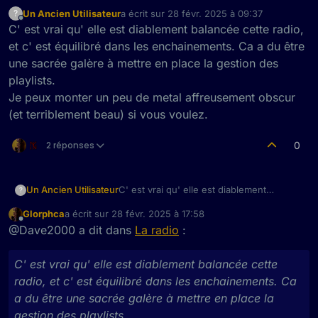
Un Ancien Utilisateur
a écrit sur
28 févr. 2025 à 09:37
?
dernière édition par
Hors-ligne
C' est vrai qu' elle est diablement balancée cette radio,
et c' est équilibré dans les enchainements. Ca a du être
une sacrée galère à mettre en place la gestion des
playlists.
Je peux monter un peu de metal affreusement obscur
(et terriblement beau) si vous voulez.
2 réponses
0
Un Ancien Utilisateur
C' est vrai qu' elle est diablement
?
balancée cette radio, et c' est équilibré
Glorphca
a écrit sur
28 févr. 2025 à 17:58
dans les enchainements. Ca a du être
dernière édition par
Hors-ligne
@Dave2000 a dit dans
La radio
:
une sacrée galère à mettre en place la
gestion des playlists.
Je peux monter un peu de metal
C' est vrai qu' elle est diablement balancée cette
affreusement obscur (et terriblement
radio, et c' est équilibré dans les enchainements. Ca
beau) si vous voulez.
a du être une sacrée galère à mettre en place la
gestion des playlists.