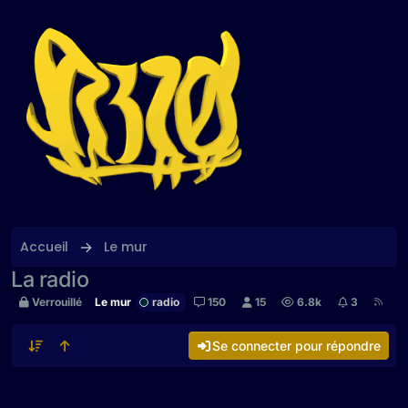
Aller directement au contenu
Accueil
Le mur
La radio
Verrouillé
Le mur
radio
150
15
6.8k
3
Se connecter pour répondre