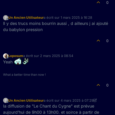
0
Un Ancien Utilisateur
a écrit sur
1 mars 2025 à 16:28
?
dernière édition par
Hors-ligne
Il y des trucs moins bourrin aussi , d ailleurs j ai ajouté
du babylon pression
0
Loposum
a écrit sur
2 mars 2025 à 08:54
dernière édition par
Hors-ligne
Yeah
What a better time than now !
0
Un Ancien Utilisateur
a écrit sur
4 mars 2025 à 07:29
?
dernière édition par Un Ancien Utilisateur
3 
Hors-ligne
la diffusion de "Le Chant du Cygne" est prévue
aujourd’hui de 9h00 à 13h00. et soirce à partir de