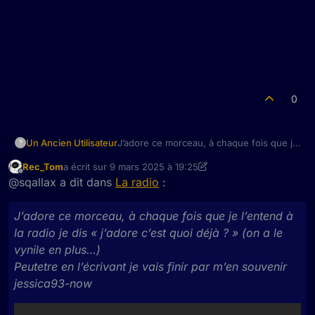
0
J’adore ce morceau, à chaque fois que je
Un Ancien Utilisateur
?
l’entend à la radio je dis « j’adore c’est
Rec_Tom
a écrit sur
9 mars 2025 à 19:25
quoi déjà ? » (on a le vynile en plus…)
dernière édition par Rec_Tom
3 sept. 2025 à 20:32
Hors-ligne
@sqallax a dit dans
La radio
:
Peutetre en l’écrivant je vais finir par m’en
souvenir jessica93-now
J’adore ce morceau, à chaque fois que je l’entend à
la radio je dis « j’adore c’est quoi déjà ? » (on a le
vynile en plus…)
Peutetre en l’écrivant je vais finir par m’en souvenir
jessica93-now