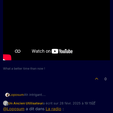
What a better time than now !
0
Ah intrigant.
Loposum
J'aurais bien une suggestion pour ce genre de
Un Ancien Utilisateur
a écrit sur
28 févr. 2025 à 19:15
?
soirée... C'est grave si y a pas de machine dedans ?
dernière édition par Un Ancien Utilisateur
Hors-ligne
@
Loposum
a dit dans
La radio
: