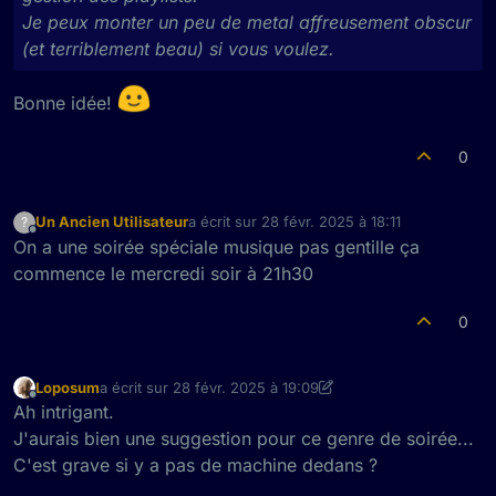
Je peux monter un peu de metal affreusement obscur
(et terriblement beau) si vous voulez.
Bonne idée!
0
Un Ancien Utilisateur
a écrit sur
28 févr. 2025 à 18:11
?
dernière édition par
Hors-ligne
On a une soirée spéciale musique pas gentille ça
commence le mercredi soir à 21h30
0
Loposum
a écrit sur
28 févr. 2025 à 19:09
dernière édition par Loposum
Hors-ligne
Ah intrigant.
J'aurais bien une suggestion pour ce genre de soirée...
C'est grave si y a pas de machine dedans ?