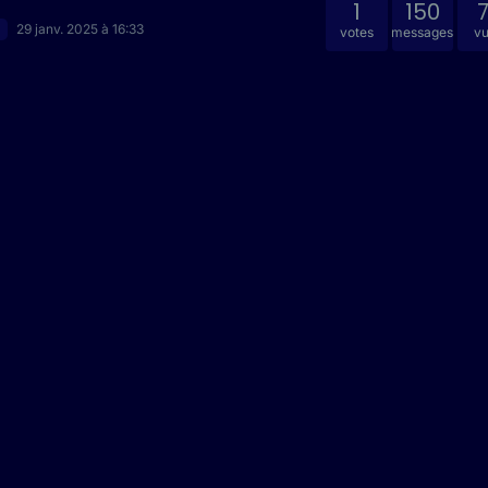
1
150
29 janv. 2025 à 16:33
votes
messages
v