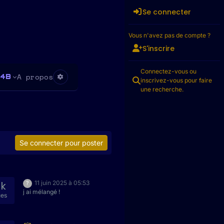
Se connecter
Vous n'avez pas de compte ?
S'inscrire
Connectez-vous ou
A propos
4B
inscrivez-vous pour faire
une recherche.
Se connecter pour poster
2k
11 juin 2025 à 05:53
?
j ai mélangé !
ues