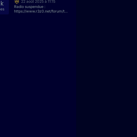
7k
22 août 2025 à 11:15
Radio suspendue :
ues
https://www.r3z0.net/forum/to
pic/438/coupure-radio