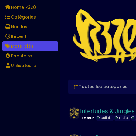
Aller directement au contenu
Home R3Z0
Catégories
Non lus
Récent
Mots-clés
Populaire
Utilisateurs
Toutes les catégories
Interludes & Jingles 
collab
radio
Le mur