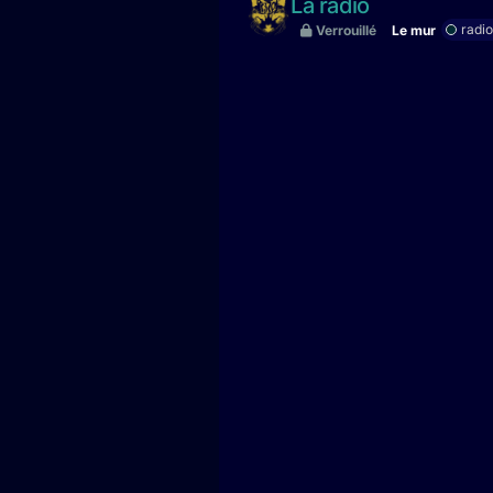
La radio
radio
Verrouillé
Le mur