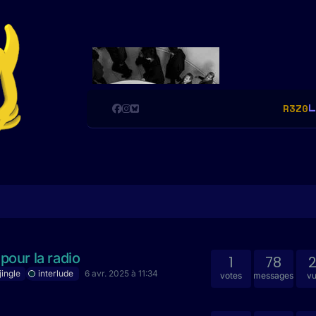
R3Z0
L
pour la radio
1
78
jingle
interlude
6 avr. 2025 à 11:34
votes
messages
v