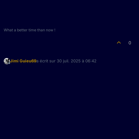
What a better time than now !
0
Jimi Guieu69
a écrit sur
30 juil. 2025 à 06:42
dernière édition par
Hors-ligne