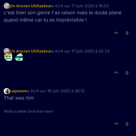
Un Ancien Utilisateur
a écrit sur
17 juin 2025 à 16:50
?
dernière édition par
Hors-ligne
c'est bien son genre t'as raison mais le doute plane
quand même car tu es imprévisible !
0
Un Ancien Utilisateur
a écrit sur
17 juin 2025 à 22:33
?
dernière édition par
Hors-ligne
0
Loposum
a écrit sur
18 juin 2025 à 06:12
dernière édition par
Hors-ligne
That was him
What a better time than now !
0