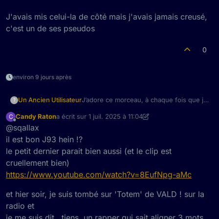
J'avais mis celui-la de côté mais j'avais jamais creusé,
c'est un de ses pseudos
0
environ 9 jours après
J’adore ce morceau, à chaque fois que je
Un Ancien Utilisateur
?
l’entend à la radio je dis « j’adore c’est
Candy Raton
a écrit sur
1 juil. 2025 à 11:04
C
quoi déjà ? » (on a le vynile en plus…)
dernière édition par Candy Raton
7 janv. 2025 à 13:09
Hors-ligne
@sqallax
Peutetre en l’écrivant je vais finir par m’en
souvenir jessica93-now
il est bon J93 hein !?
le petit dernier parait bien aussi (et le clip est
cruellement bien)
https://www.youtube.com/watch?v=8EufNpg-aMc
et hier soir, je suis tombé sur 'Totem' de VALD ! sur la
radio et
je me suis dit , tiens, un rapper qui sait aligner 3 mots