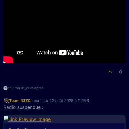
0
environ 18 jours après
Team R3Z0
a écrit sur
22 août 2025 à 11:15
dernière édition par Un Ancien Utilisateur
Hors-ligne
Radio suspendue :