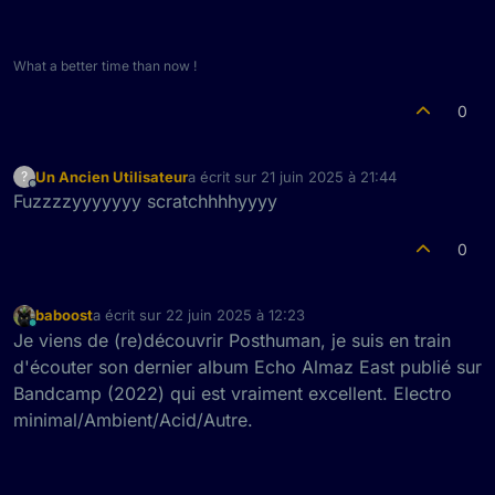
What a better time than now !
0
Un Ancien Utilisateur
a écrit sur
21 juin 2025 à 21:44
?
dernière édition par
Hors-ligne
Fuzzzzyyyyyyy scratchhhhyyyy
0
baboost
a écrit sur
22 juin 2025 à 12:23
dernière édition par
En ligne
Je viens de (re)découvrir Posthuman, je suis en train
d'écouter son dernier album Echo Almaz East publié sur
Bandcamp (2022) qui est vraiment excellent. Electro
minimal/Ambient/Acid/Autre.