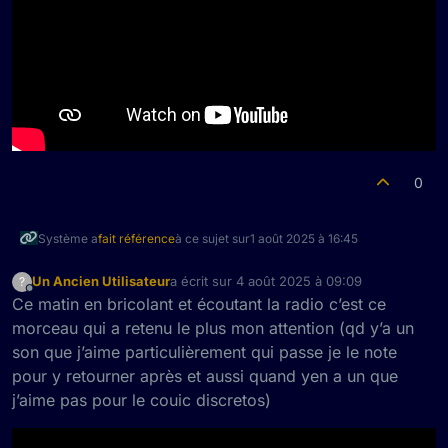
0
Système a
fait référence
à ce sujet sur
1 août 2025 à 16:45
Un Ancien Utilisateur
a écrit sur
4 août 2025 à 09:09
?
dernière édition par
Hors-ligne
Ce matin en bricolant et écoutant la radio c’est ce
morceau qui a retenu le plus mon attention (qd y’a un
son que j’aime particulièrement qui passe je le note
pour y retourner après et aussi quand yen a un que
j’aime pas pour le couic discretos)