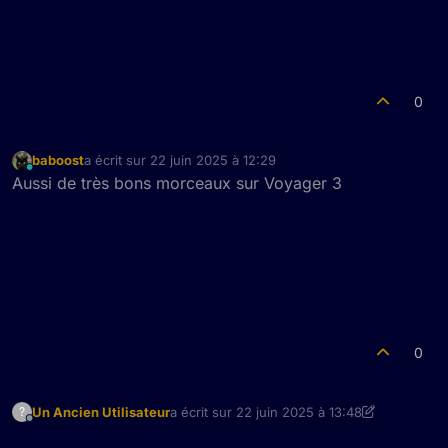
0
baboost
a écrit sur
22 juin 2025 à 12:29
dernière édition par
En ligne
Aussi de très bons morceaux sur Voyager 3
0
Un Ancien Utilisateur
a écrit sur
22 juin 2025 à 13:48
?
dernière édition par Un Ancien Utilisateur
Hors-ligne