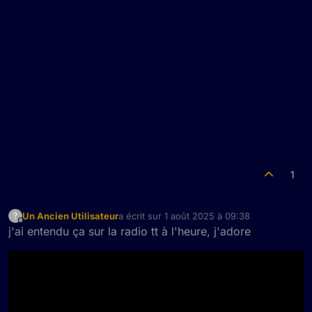
1
Un Ancien Utilisateur
a écrit sur
1 août 2025 à 09:38
?
dernière édition par
Hors-ligne
j'ai entendu ça sur la radio tt à l'heure, j'adore