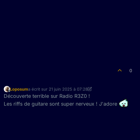
0
Loposum
a écrit sur
21 juin 2025 à 07:28
dernière édition par Loposum
Hors-ligne
Découverte terrible sur Radio R3Z0 !
Les riffs de guitare sont super nerveux ! J'adore