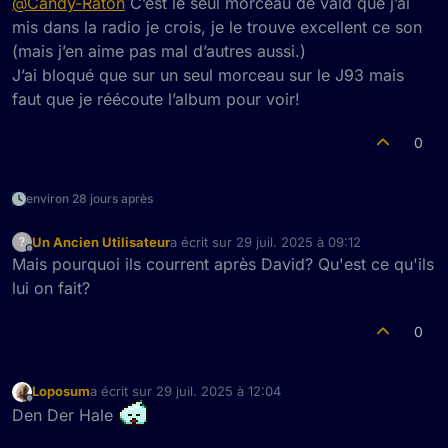
@
Candy-Raton
C’est le seul morceau de vald que j’ai
mis dans la radio je crois, je le trouve excellent ce son
(mais j’en aime pas mal d’autres aussi.)
J’ai bloqué que sur un seul morceau sur le J93 mais
faut que je réécoute l’album pour voir!
0
environ 28 jours après
Un Ancien Utilisateur
a écrit sur
29 juil. 2025 à 09:12
?
dernière édition par
Hors-ligne
Mais pourquoi ils courrent après David? Qu'est ce qu'ils
lui on fait?
0
Loposum
a écrit sur
29 juil. 2025 à 12:04
dernière édition par
Hors-ligne
Den Der Hale