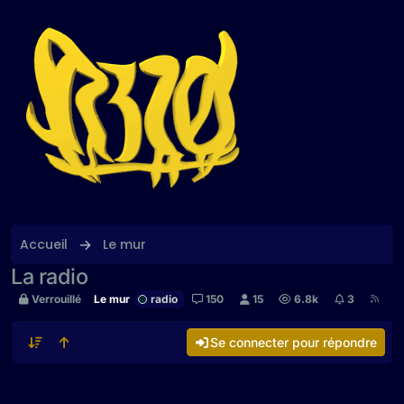
Aller directement au contenu
Accueil
Le mur
La radio
Verrouillé
Le mur
radio
150
15
6.8k
3
Se connecter pour répondre