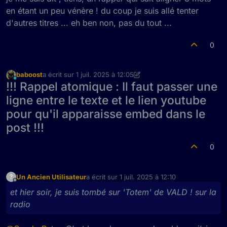
en étant un peu vénère ! du coup je suis allé tenter
d'autres titres ... eh ben non, pas du tout ...
0
baboost
a écrit sur
1 juil. 2025 à 12:05
dernière édition par baboost
7 janv. 2025 à 14:06
En ligne
!!! Rappel atomique : Il faut passer une
ligne entre le texte et le lien youtube
pour qu'il apparaisse embed dans le
post !!!
0
Un Ancien Utilisateur
a écrit sur
1 juil. 2025 à 12:10
?
dernière édition par
Hors-ligne
et hier soir, je suis tombé sur 'Totem' de VALD ! sur la
radio