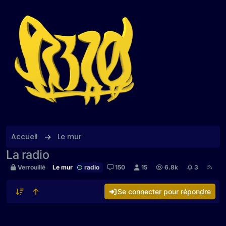
Aller directement au contenu
Accueil
Le mur
La radio
Verrouillé
Le mur
radio
150
15
6.8k
3
Se connecter pour répondre