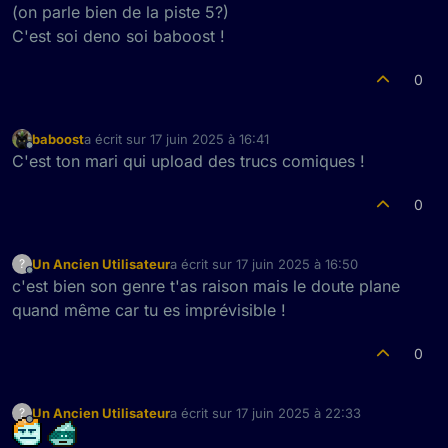
(on parle bien de la piste 5?)
C'est soi deno soi baboost !
0
baboost
a écrit sur
17 juin 2025 à 16:41
dernière édition par
Hors-ligne
C'est ton mari qui upload des trucs comiques !
0
Un Ancien Utilisateur
a écrit sur
17 juin 2025 à 16:50
?
dernière édition par
Hors-ligne
c'est bien son genre t'as raison mais le doute plane
quand même car tu es imprévisible !
0
Un Ancien Utilisateur
a écrit sur
17 juin 2025 à 22:33
?
dernière édition par
Hors-ligne