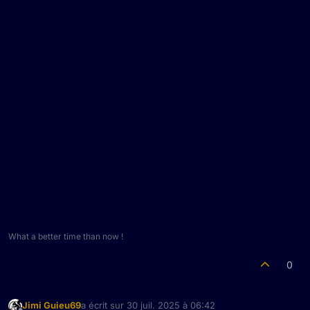
What a better time than now !
0
Jimi Guieu69
a écrit sur
30 juil. 2025 à 06:42