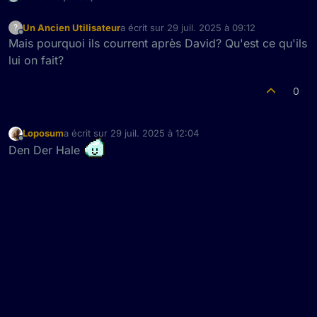
Un Ancien Utilisateur
a écrit sur
29 juil. 2025 à 09:12
?
dernière édition par
Hors-ligne
Mais pourquoi ils courrent après David? Qu'est ce qu'ils
lui on fait?
0
Loposum
a écrit sur
29 juil. 2025 à 12:04
dernière édition par
Hors-ligne
Den Der Hale