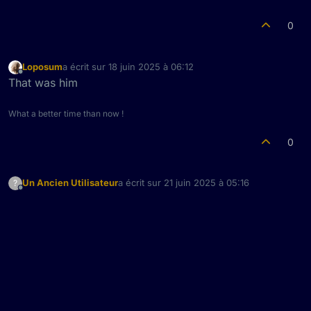
0
Loposum
a écrit sur
18 juin 2025 à 06:12
dernière édition par
Hors-ligne
That was him
What a better time than now !
0
Un Ancien Utilisateur
a écrit sur
21 juin 2025 à 05:16
?
dernière édition par
Hors-ligne