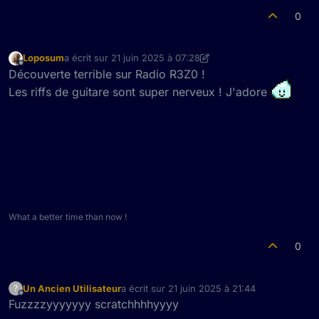
0
Loposum
a écrit sur
21 juin 2025 à 07:28
dernière édition par Loposum
Hors-ligne
Découverte terrible sur Radio R3Z0 !
Les riffs de guitare sont super nerveux ! J'adore
What a better time than now !
0
Un Ancien Utilisateur
a écrit sur
21 juin 2025 à 21:44
?
dernière édition par
Hors-ligne
Fuzzzzyyyyyyy scratchhhhyyyy