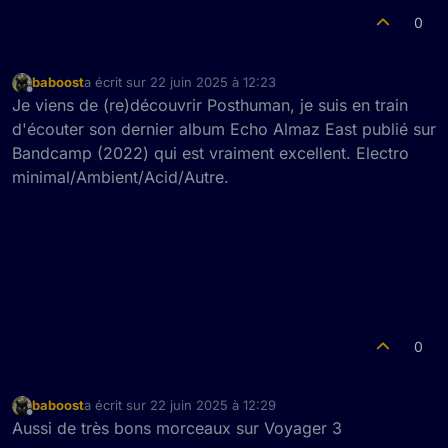
0
baboost
a écrit sur
22 juin 2025 à 12:23
dernière édition par
Hors-ligne
Je viens de (re)découvrir Posthuman, je suis en train
d'écouter son dernier album Echo Almaz East publié sur
Bandcamp (2022) qui est vraiment excellent. Electro
minimal/Ambient/Acid/Autre.
0
baboost
a écrit sur
22 juin 2025 à 12:29
dernière édition par
Hors-ligne
Aussi de très bons morceaux sur Voyager 3