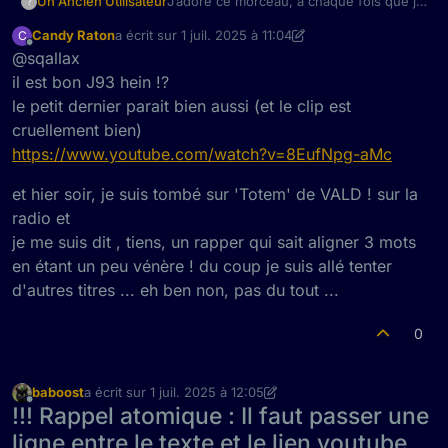
J’adore ce morceau, à chaque fois que je
Un Ancien Utilisateur
?
l’entend à la radio je dis « j’adore c’est
Candy Raton
a écrit sur
1 juil. 2025 à 11:04
C
quoi déjà ? » (on a le vynile en plus…)
dernière édition par Candy Raton
7 janv. 2025 à 13:09
Hors-ligne
@sqallax
Peutetre en l’écrivant je vais finir par m’en
souvenir jessica93-now
il est bon J93 hein !?
le petit dernier parait bien aussi (et le clip est
cruellement bien)
https://www.youtube.com/watch?v=8EufNpg-aMc
et hier soir, je suis tombé sur 'Totem' de VALD ! sur la
radio et
je me suis dit , tiens, un rapper qui sait aligner 3 mots
en étant un peu vénère ! du coup je suis allé tenter
d'autres titres ... eh ben non, pas du tout ...
0
baboost
a écrit sur
1 juil. 2025 à 12:05
dernière édition par baboost
7 janv. 2025 à 14:06
Hors-ligne
!!! Rappel atomique : Il faut passer une
ligne entre le texte et le lien youtube