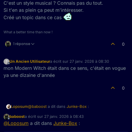
C'est un style musical ? Connais pas du tout.
Si t'en as plein ça peut m'intéresser.
Créé un topic dans ce cas
What a better time than now !
1 réponse
0
Un Ancien Utilisateur
a écrit sur
27 janv. 2026 à 08:30
?
dernière édition par
Hors-ligne
mon Modern Witch était dans ce sens, c'était en vogue
ya une dizaine d'année
0
@
baboost
a dit dans
Junke-Box
:
Loposum
baboost
a écrit sur
27 janv. 2026 à 08:43
dernière édition par
Des fans de Witch House par ici ?
Hors-ligne
@
Loposum
a dit dans
Junke-Box
: