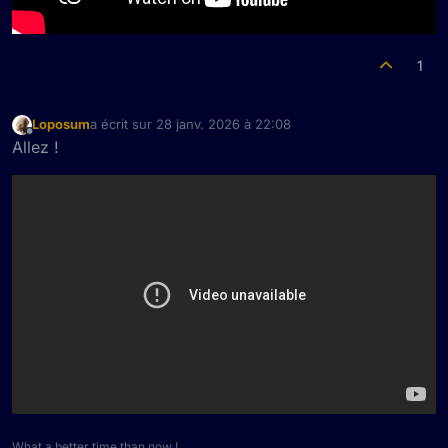
1
Loposum
a écrit sur
28 janv. 2026 à 22:08
dernière édition par
Hors-ligne
Allez !
What a better time than now !