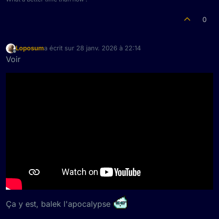
0
Loposum
a écrit sur
28 janv. 2026 à 22:14
dernière édition par
Hors-ligne
Voir
Ça y est, balek l'apocalypse