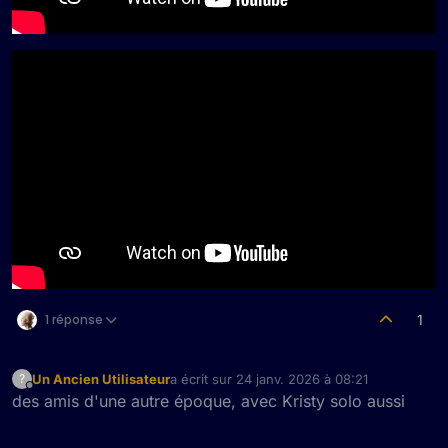
1 réponse
1
Un Ancien Utilisateur
a écrit sur
24 janv. 2026 à 08:21
?
dernière édition par
Hors-ligne
des amis d'une autre époque, avec Kristy solo aussi