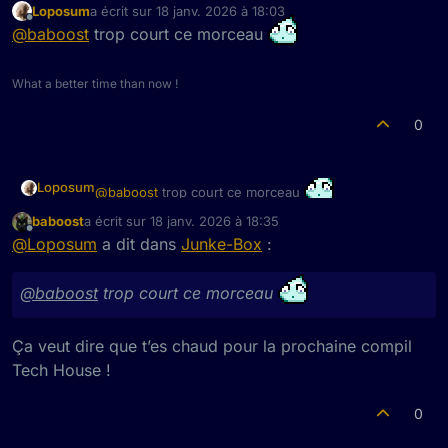
Loposum
a écrit sur
18 janv. 2026 à 18:03
dernière édition par
Hors-ligne
@
baboost
trop court ce morceau
What a better time than now !
0
Loposum
@
baboost
trop court ce morceau
baboost
a écrit sur
18 janv. 2026 à 18:35
dernière édition par
Hors-ligne
@
Loposum
a dit dans
Junke-Box
:
@
baboost
trop court ce morceau
Ça veut dire que t’es chaud pour la prochaine compil
Tech House !
0