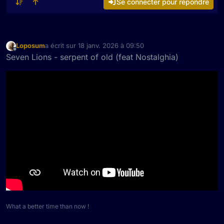
Se connecter pour répondre
Loposum
a écrit sur
18 janv. 2026 à 09:50
dernière édition par
Hors-ligne
Seven Lions - serpent of old (feat Nostalghia)
What a better time than now !