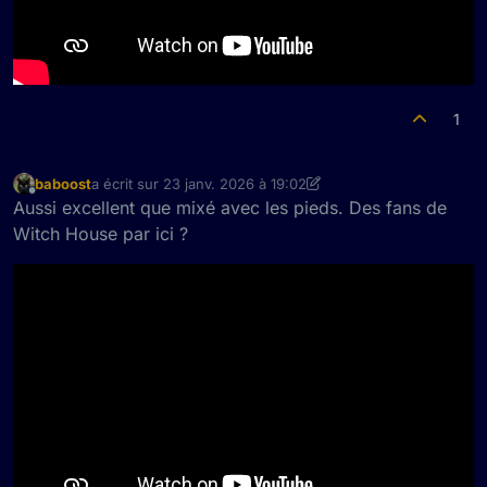
1
baboost
a écrit sur
23 janv. 2026 à 19:02
dernière édition par baboost
Hors-ligne
Aussi excellent que mixé avec les pieds. Des fans de
Witch House par ici ?