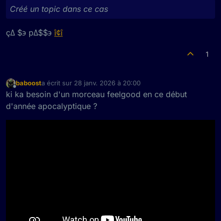
C'est un style musical ? Connais pas du tout.
Créé un topic dans ce cas
Si t'en as plein ça peut m'intéresser.
Créé un topic dans ce cas
çΔ $э pΔ$$э
î¢î
1
baboost
a écrit sur
28 janv. 2026 à 20:00
dernière édition par
Hors-ligne
ki ka besoin d'un morceau feelgood en ce début
d'année apocalyptique ?