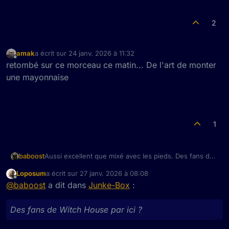
2
amak
a écrit sur
24 janv. 2026 à 11:32
dernière édition par
Hors-ligne
retombé sur ce morceau ce matin... De l'art de monter
une mayonnaise
1
Aussi excellent que mixé avec les pieds. Des fans de
baboost
Witch House par ici ?
Loposum
a écrit sur
27 janv. 2026 à 08:08
dernière édition par
Hors-ligne
@
baboost
a dit dans
Junke-Box
:
Des fans de Witch House par ici ?