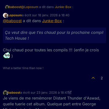
@
Loposum
a dit dans
Junke-Box
:
baboost
Loposum
a écrit sur
18 janv. 2026 à 18:40
dernière édition par
Hors-ligne
@
baboost
trop court ce morceau
@
baboost
a dit dans
Junke-Box
:
Ça veut dire que t’es chaud pour la prochaine compil
Ça veut dire que t’es chaud pour la prochaine compil
Tech House !
Tech House !
Chui chaud pour toutes les compils !!! (enfin je crois
)
What a better time than now !
2
baboost
a écrit sur
23 janv. 2026 à 18:47
dernière édition par baboost
Hors-ligne
Je viens de me remémorer Distant Thunder d'Aswad,
quelle tuerie cet album. Quelque part entre George