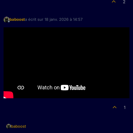
2
baboost
a écrit sur
18 janv. 2026 à 14:57
dernière édition par
Hors-ligne
1
baboost