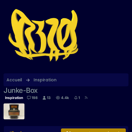
Aller directement au contenu
Accueil
Inspiration
Junke-Box
Inspiration
198
13
4.4k
1