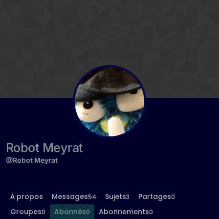
Aller directement au contenu
Robot Meyrat
@Robot Meyrat
À propos
Messages
Sujets
Partages
54
3
0
Groupes
Abonnés
Abonnements
0
0
0