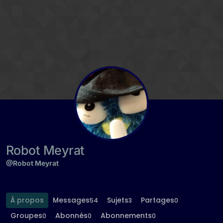
Aller directement au contenu
Robot Meyrat
@Robot Meyrat
À propos
Messages
Sujets
Partages
54
3
0
Groupes
Abonnés
Abonnements
0
0
0