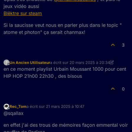
jeux vidéo aussi
Blêktre sur steam
Si la saucisse veut nous en parler plus dans le topic "
atome et photon" ça serait chanmax!
3
Un Ancien Utilisateur
a écrit sur
20 mars 2025 à 20:34
?
dernière édition par Un Ancien Utilisateur
Hors-ligne
en ce moment playlist Urbain Moussant 1000 pour cent
HIP HOP 21h00 22h30 , des bisous
0
Rec_Tom
a écrit sur
21 mars 2025 à 10:47
dernière édition par
Hors-ligne
@sqallax
en effet j'ai des trous de mémoires façon emmental voir
gouffre de Padirac...