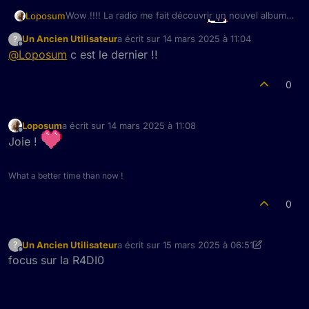
Wow !!!! La radio me fait découvrir un nouvel album
Loposum
de Nonstop qui m'avait échappé
Un Ancien Utilisateur
a écrit sur
14 mars 2025 à 11:04
?
dernière édition par
Merciiiiiiiii !!
Hors-ligne
@
Loposum
c est le dernier !!
0
Loposum
a écrit sur
14 mars 2025 à 11:08
dernière édition par
Hors-ligne
Joie !
What a better time than now !
0
Un Ancien Utilisateur
a écrit sur
15 mars 2025 à 06:51
?
dernière édition par Un Ancien Utilisateur
Hors-ligne
focus sur la R4DI0