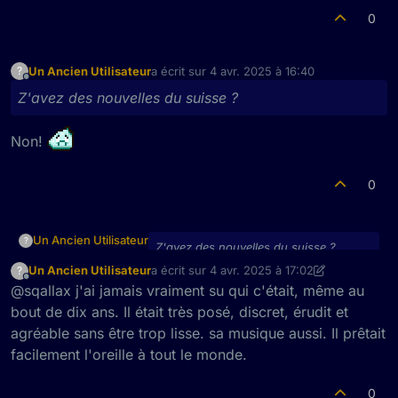
0
Un Ancien Utilisateur
a écrit sur
4 avr. 2025 à 16:40
?
dernière édition par
Hors-ligne
Z'avez des nouvelles du suisse ?
Non!
0
Un Ancien Utilisateur
?
Z'avez des nouvelles du suisse ?
Un Ancien Utilisateur
a écrit sur
4 avr. 2025 à 17:02
?
dernière édition par Un Ancien Utilisateur
4 
Hors-ligne
@sqallax j'ai jamais vraiment su qui c'était, même au
Non!
bout de dix ans. Il était très posé, discret, érudit et
agréable sans être trop lisse. sa musique aussi. Il prêtait
facilement l'oreille à tout le monde.
0