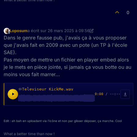
0
Loposum
a écrit sur
26 mars 2025 à 09:56
dernière édition par Loposum
Hors-ligne
Dans le genre fausse pub, j'avais ça à vous proposer
que j'avais fait en 2009 avec un pote (un TP à l'école
SAE).
Pas moyen de mettre un fichier en player embed alors
je le mets en pièce jointe, si jamais ça vous botte ou au
moins vous fait marrer...
Televiseur KickMe.wav
0:00
/ --:--
Edit : ah bah en uploadant via l'icône et non par glisser déposer, ça marche. Cool
What a better time than now !