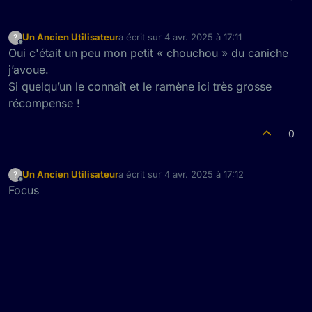
Un Ancien Utilisateur
a écrit sur
4 avr. 2025 à 17:11
?
dernière édition par
Hors-ligne
Oui c'était un peu mon petit « chouchou » du caniche
j’avoue.
Si quelqu’un le connaît et le ramène ici très grosse
récompense !
0
Un Ancien Utilisateur
a écrit sur
4 avr. 2025 à 17:12
?
dernière édition par
Hors-ligne
Focus