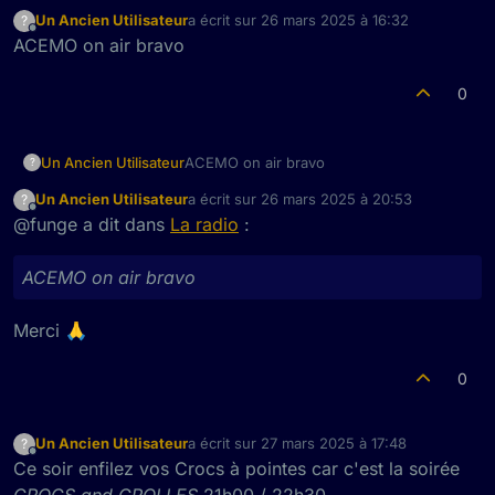
Un Ancien Utilisateur
a écrit sur
26 mars 2025 à 16:32
?
dernière édition par
Hors-ligne
ACEMO on air bravo
0
Un Ancien Utilisateur
ACEMO on air bravo
?
Un Ancien Utilisateur
a écrit sur
26 mars 2025 à 20:53
?
dernière édition par
Hors-ligne
@funge a dit dans
La radio
:
ACEMO on air bravo
Merci 🙏
0
Un Ancien Utilisateur
a écrit sur
27 mars 2025 à 17:48
?
dernière édition par
Hors-ligne
Ce soir enfilez vos Crocs à pointes car c'est la soirée
CROCS and GROLLES
21h00 / 22h30