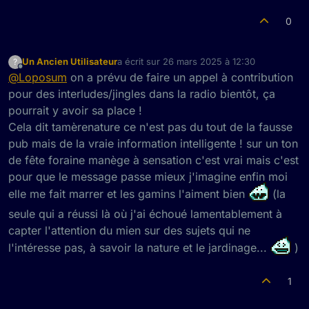
0
Un Ancien Utilisateur
a écrit sur
26 mars 2025 à 12:30
?
dernière édition par
Hors-ligne
@
Loposum
on a prévu de faire un appel à contribution
pour des interludes/jingles dans la radio bientôt, ça
pourrait y avoir sa place !
Cela dit tamèrenature ce n'est pas du tout de la fausse
pub mais de la vraie information intelligente ! sur un ton
de fête foraine manège à sensation c'est vrai mais c'est
pour que le message passe mieux j'imagine enfin moi
elle me fait marrer et les gamins l'aiment bien
(la
seule qui a réussi là où j'ai échoué lamentablement à
capter l'attention du mien sur des sujets qui ne
l'intéresse pas, à savoir la nature et le jardinage...
)
1