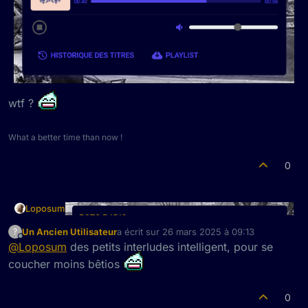
wtf ?
What a better time than now !
0
Loposum
Un Ancien Utilisateur
a écrit sur
26 mars 2025 à 09:13
?
dernière édition par
Hors-ligne
@
Loposum
des petits interludes intelligent, pour se
coucher moins bêtios
0