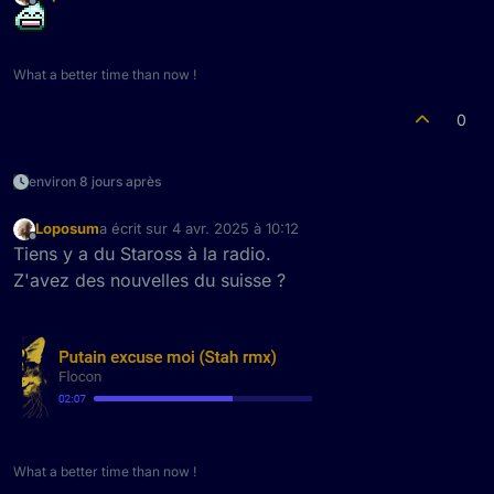
dernière édition par
Hors-ligne
What a better time than now !
0
environ 8 jours après
Loposum
a écrit sur
4 avr. 2025 à 10:12
dernière édition par
Hors-ligne
Tiens y a du Staross à la radio.
Z'avez des nouvelles du suisse ?
What a better time than now !