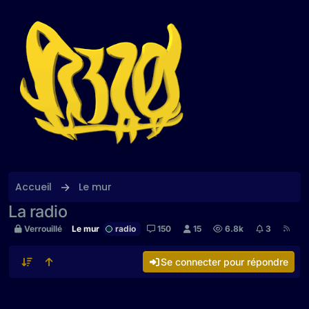
Aller directement au contenu
Accueil
Le mur
La radio
Verrouillé
Le mur
radio
150
15
6.8k
3
Se connecter pour répondre