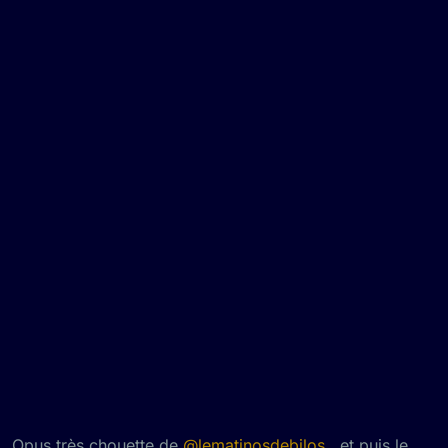
Opus très chouette de
@
lematinosdebilos
, et puis le