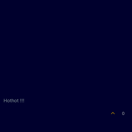
Hothot !!!
0