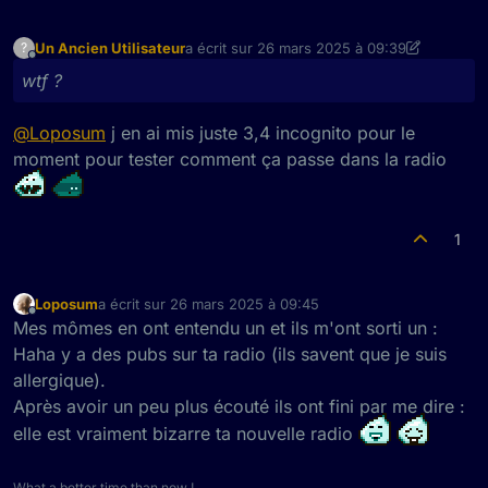
wtf ?
Un Ancien Utilisateur
a écrit sur
26 mars 2025 à 09:39
?
dernière édition par Un Ancien Utilisateur
Hors-ligne
wtf ?
@
Loposum
j en ai mis juste 3,4 incognito pour le
moment pour tester comment ça passe dans la radio
1
Loposum
a écrit sur
26 mars 2025 à 09:45
dernière édition par
Hors-ligne
Mes mômes en ont entendu un et ils m'ont sorti un :
Haha y a des pubs sur ta radio (ils savent que je suis
allergique).
Après avoir un peu plus écouté ils ont fini par me dire :
elle est vraiment bizarre ta nouvelle radio
What a better time than now !