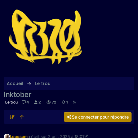
Aller directement au contenu
Accueil
Le trou
Inktober
Le trou
4
2
72
1
Se connecter pour répondre
Loposum
a écrit sur
2 oct. 2025 à 18:01