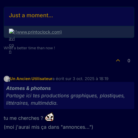
Just a moment...
(www.printoclock.com)
What a better time than now !
0
Un Ancien Utilisateur
a écrit sur
3 oct. 2025 à 18:19
?
dernière édition par
Hors-ligne
Atomes & photons
Partage ici tes productions graphiques, plastiques,
littéraires, multimédia.
tu me cherches ?
(moi j'aurai mis ça dans "annonces...")