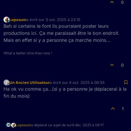
0
Loposum
a écrit sur
3 oct. 2025 à 23:15
dernière édition par
En ligne
Beh si certains le font ils pourraient poster leurs
productions ici. Ça me paraissait être le bon endroit.
Mais en effet si y a personne ça marche moins...
What a better time than now !
0
Un Ancien Utilisateur
a écrit sur
4 oct. 2025 à 06:55
?
dernière édition par
Hors-ligne
Ha ok vu comme ça…(si y a personne je déplacerai à la
fin du mois)
1
Loposum
a déplacé ce sujet de sur
9 déc. 2025 à 08:17