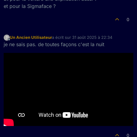
et pour la Sigmaface ?
0
Un Ancien Utilisateur
a écrit sur
31 août 2025 à 22:34
?
dernière édition par
Hors-ligne
je ne sais pas. de toutes façons c'est la nuit
0