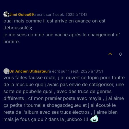
Jimi Guieu69
a écrit sur
1 sept. 2025 à 11:42
dernière édition par
Hors-ligne
ouai mais comme il est arrivé en avance on est
déboussolés;
je me sens comme une vache après le changement d'
horaire.
0
Un Ancien Utilisateur
a écrit sur
1 sept. 2025 à 13:51
?
dernière édition par
Hors-ligne
vous faites fausse route, j ai ouvert ce topic pour foutre
de la musique que j avais pas envie de catégoriser, une
sorte de poubelle quoi , avec des trucs de genres
différents , cf mon premier poste avec mayia , j ai aimé
ça petite ritournelle shoegazdegueu et j ai écouté le
reste de l'album avec ses trucs électros , j aime bien
mais je fous ça ou ? dans la junkbox !!!