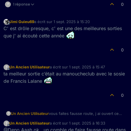
?
1 réponse
0
Jimi Guieu69
a écrit sur
1 sept. 2025 à 15:20
dernière édition par
Hors-ligne
C' est drôle presque, c' est une des meilleures sorties
que j' ai écouté cette année
0
Un Ancien Utilisateur
a écrit sur
1 sept. 2025 à 15:47
?
dernière édition par
Hors-ligne
ta meilleur sortie c’était au manoucheclub avec le sosie
de Francis Lalane
0
Un Ancien Utilisateur
vous faites fausse route, j ai ouvert ce
?
topic pour foutre de la musique que j
Un Ancien Utilisateur
a écrit sur
1 sept. 2025 à 16:33
?
avais pas envie de catégoriser, une sorte
dernière édition par
Hors-ligne
@Deno Aaah ok.. un comble de faire fausse route dans
de poubelle quoi , avec des trucs de