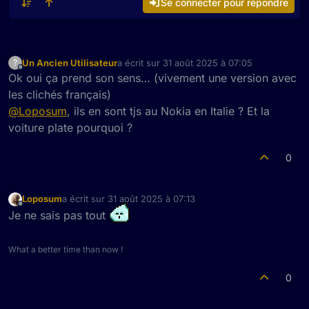
Se connecter pour répondre
Un Ancien Utilisateur
a écrit sur
31 août 2025 à 07:05
?
dernière édition par
Hors-ligne
Ok oui ça prend son sens… (vivement une version avec
les clichés français)
@
Loposum
, ils en sont tjs au Nokia en Italie ? Et la
voiture plate pourquoi ?
0
Loposum
a écrit sur
31 août 2025 à 07:13
dernière édition par
Hors-ligne
Je ne sais pas tout
What a better time than now !
0