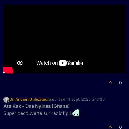
Hors-ligne
0
Un Ancien Utilisateur
a écrit sur
3 sept. 2025 à 10:36
?
dernière édition par
Hors-ligne
Ata Kak - Daa Nyinaa [Ghana]
Super découverte sur radiofip !
0