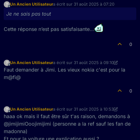
Un Ancien Utilisateur
a écrit sur
31 août 2025 à 07:20
?
dernière édition par
Hors-ligne
Je ne sais pas tout
Cette réponse n’est pas satisfaisante…
0
Un Ancien Utilisateur
a écrit sur
31 août 2025 à 09:10
?
dernière édition par Un Ancien Utilisateur
Hors-ligne
Faut demander à Jimi. Les vieux nokia c'est pour la
m@fi@
0
Un Ancien Utilisateur
a écrit sur
31 août 2025 à 10:53
?
dernière édition par Un Ancien Utilisateur
Hors-ligne
haaa ok mais il faut être sûr t'as raison, demandons à
@jimijimiOoojimijimi (personne a la ref sauf les fan de
madonna)
Et pour la voiture une explication aussi ?