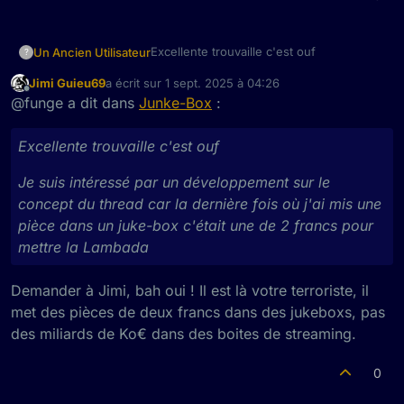
Excellente trouvaille c'est ouf
Un Ancien Utilisateur
?
Jimi Guieu69
a écrit sur
1 sept. 2025 à 04:26
Je suis intéressé par un développement
dernière édition par
Hors-ligne
@funge a dit dans
Junke-Box
:
sur le concept du thread car la dernière
fois où j'ai mis une pièce dans un juke-
box c'était une de 2 francs pour mettre la
Excellente trouvaille c'est ouf
Lambada
Je suis intéressé par un développement sur le
concept du thread car la dernière fois où j'ai mis une
pièce dans un juke-box c'était une de 2 francs pour
mettre la Lambada
Demander à Jimi, bah oui ! Il est là votre terroriste, il
met des pièces de deux francs dans des jukeboxs, pas
des miliards de Ko€ dans des boites de streaming.
0