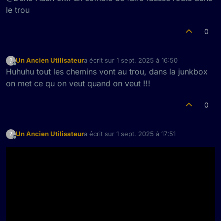
genres différents , cf mon premier poste
le trou
avec mayia , j ai aimé ça petite ritournelle
shoegazdegueu et j ai écouté le reste de
0
l'album avec ses trucs électros , j aime
bien mais je fous ça ou ? dans la junkbox
!!!
Un Ancien Utilisateur
a écrit sur
1 sept. 2025 à 16:50
?
dernière édition par
Hors-ligne
Huhuhu tout les chemins vont au trou, dans la junkbox
on met ce qu on veut quand on veut !!!
0
Un Ancien Utilisateur
a écrit sur
1 sept. 2025 à 17:51
?
dernière édition par
Hors-ligne