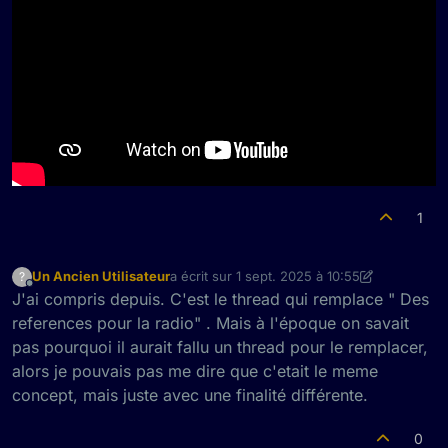
1
Un Ancien Utilisateur
a écrit sur
1 sept. 2025 à 10:55
?
dernière édition par Un Ancien Utilisateur
9 
Hors-ligne
J'ai compris depuis. C'est le thread qui remplace " Des
references pour la radio" . Mais à l'époque on savait
pas pourquoi il aurait fallu un thread pour le remplacer,
alors je pouvais pas me dire que c'etait le meme
concept, mais juste avec une finalité différente.
0