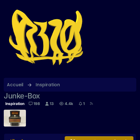
Aller directement au contenu
Accueil
Inspiration
Junke-Box
Inspiration
198
13
4.4k
1