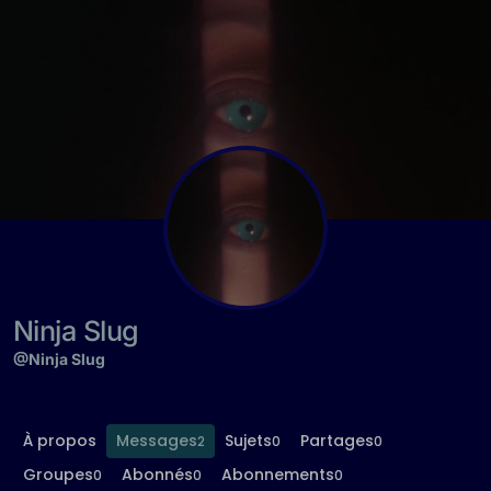
Aller directement au contenu
Ninja Slug
@Ninja Slug
À propos
Messages
Sujets
Partages
2
0
0
Groupes
Abonnés
Abonnements
0
0
0